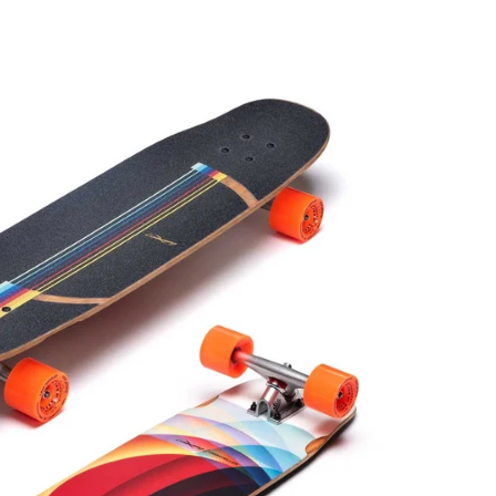
レ
ギ
ュ
ラ