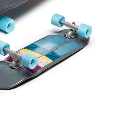
レ
ギ
ュ
ラ
ー
価
格