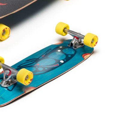
レ
ギ
ュ
ラ
ー
価
格