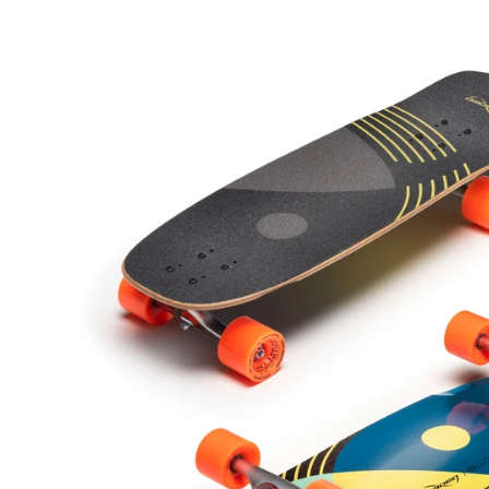
レ
ギ
ュ
ラ
ー