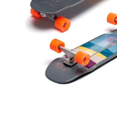
レ
ギ
ュ
ラ
ー
価
格