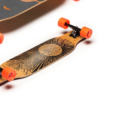
レ
ギ
ュ
ラ
ー
価
格