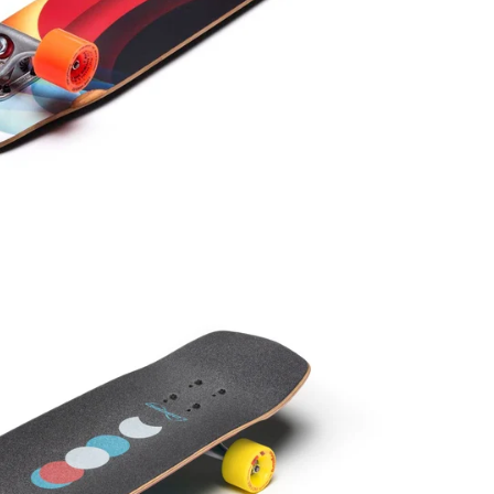
ー
価
格