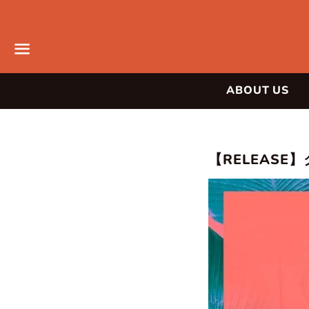
メ
ABOUT US
ニ
ュ
ー
ニ
【RELEASE
ュ
ー
ス