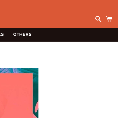
検
索
KS
OTHERS